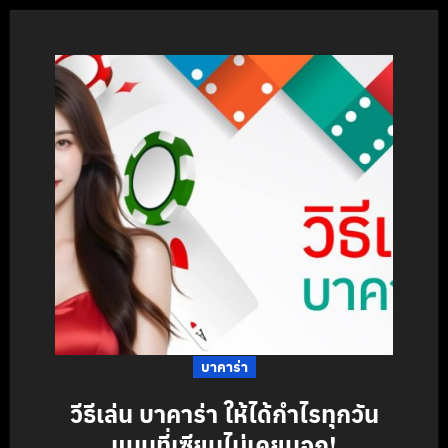
บาคาร่า
วีธีเล่น บาคาร่า ให้ได้กำไรทุกวัน
แบบที่เซียนไม่เคยบอก!