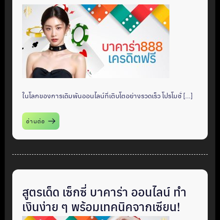
ในโลกของการเดิมพันออนไลน์ที่เติบโตอย่างรวดเร็ว โปรโมชั่ […]
อ่านต่อ
สูตรเด็ด เซ็กซี่ บาคาร่า ออนไลน์ ทำ
เงินง่าย ๆ พร้อมเทคนิคจากเซียน!