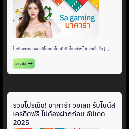
ในจักรวาลของคาสิโนออนไลน์ที่เติบโตอย่างไม่หยุดยั้ง ชื่อ […]
อ่านต่อ
รวมโปรเด็ด! บาคาร่า วอเลท รับโบนัส
เครดิตฟรี ไม่ต้องฝากก่อน อัปเดต
2025