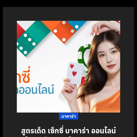
บาคาร่า
สูตรเด็ด เซ็กซี่ บาคาร่า ออนไลน์