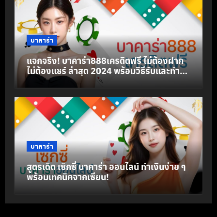
บาคาร่า
แจกจริง! บาคาร่า888เครดิตฟรี ไม่ต้องฝาก
ไม่ต้องแชร์ ล่าสุด 2024 พร้อมวิธีรับและทำ
กำไร
บาคาร่า
สูตรเด็ด เซ็กซี่ บาคาร่า ออนไลน์ ทำเงินง่าย ๆ
พร้อมเทคนิคจากเซียน!