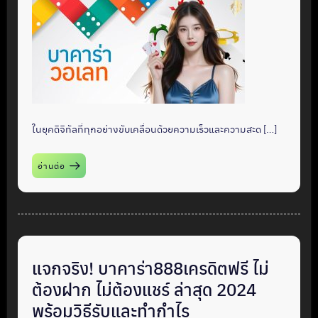
ในยุคดิจิทัลที่ทุกอย่างขับเคลื่อนด้วยความเร็วและความสะด […]
อ่านต่อ
แจกจริง! บาคาร่า888เครดิตฟรี ไม่
ต้องฝาก ไม่ต้องแชร์ ล่าสุด 2024
พร้อมวิธีรับและทำกำไร