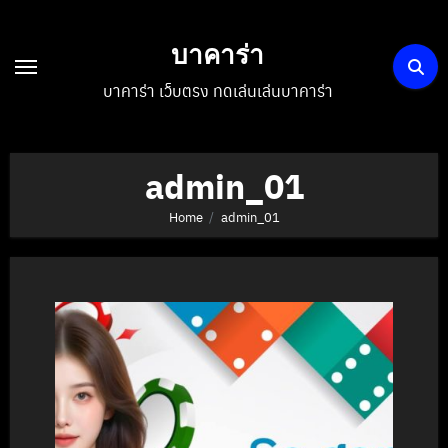
Skip
to
บาคาร่า
content
บาคาร่า เว็บตรง ทดเล่นเล่นบาคาร่า
admin_01
Home
admin_01