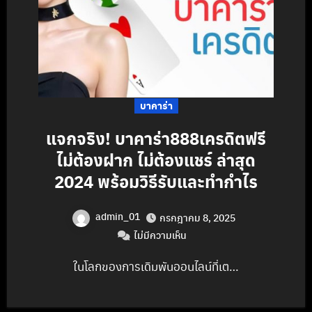
บาคาร่า
แจกจริง! บาคาร่า888เครดิตฟรี
ไม่ต้องฝาก ไม่ต้องแชร์ ล่าสุด
2024 พร้อมวิธีรับและทำกำไร
admin_01
กรกฎาคม 8, 2025
ไม่มีความเห็น
ในโลกของการเดิมพันออนไลน์ที่เต…