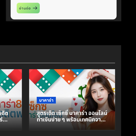
อ่านต่อ
บาคาร่า
รดิต
สูตรเด็ด เซ็กซี่ บาคาร่า ออนไลน์
ร์
ทำเงินง่าย ๆ พร้อมเทคนิคจาก
บและทำ
เซียน!