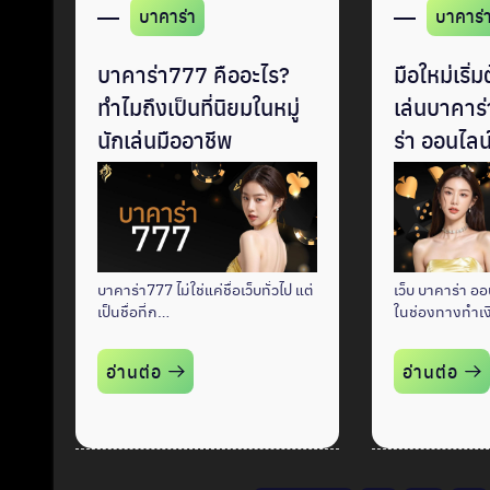
บาคาร่า
บาคาร่
บาคาร่า777 คืออะไร?
มือใหม่เริ่
ทำไมถึงเป็นที่นิยมในหมู่
เล่นบาคาร่
นักเล่นมืออาชีพ
ร่า ออนไลน์
บาคาร่า777 ไม่ใช่แค่ชื่อเว็บทั่วไป แต่
เว็บ บาคาร่า ออ
เป็นชื่อที่ก…
ในช่องทางทำเ
อ่านต่อ
อ่านต่อ