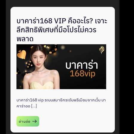
บาคาร่า168 VIP คืออะไร? เจาะ
ลึกสิทธิพิเศษที่มือโปรไม่ควร
พลาด
บาคาร่า168 vip ระบบสมาชิกระดับพรีเมียมจากเว็บ บา
คาร่าออ […]
อ่านต่อ