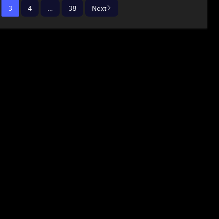
3
4
…
38
Next