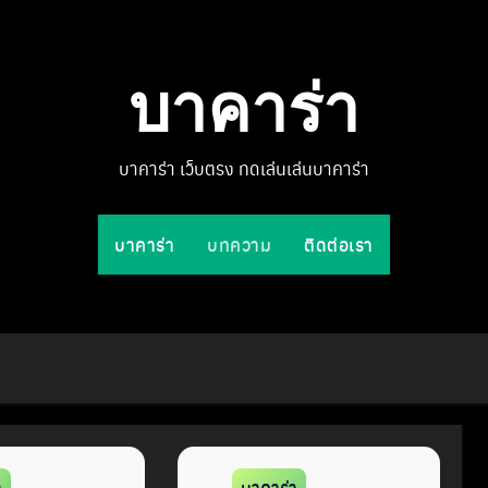
บาคาร่า
บาคาร่า เว็บตรง ทดเล่นเล่นบาคาร่า
บาคาร่า
บทความ
ติดต่อเรา
า
บาคาร่า