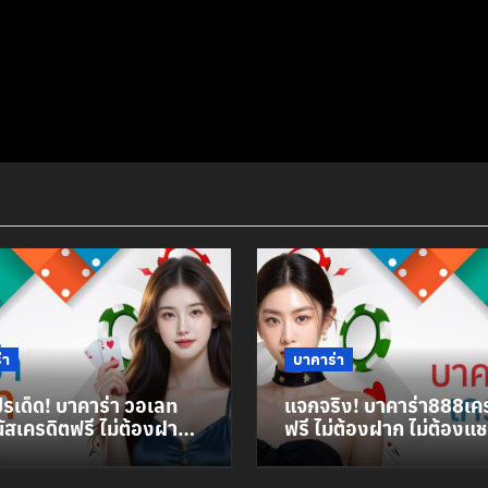
่า
บาคาร่า
รเด็ด! บาคาร่า วอเลท
แจกจริง! บาคาร่า888เค
นัสเครดิตฟรี ไม่ต้องฝาก
ฟรี ไม่ต้องฝาก ไม่ต้องแช
อัปเดต 2025
ล่าสุด 2024 พร้อมวิธีรั
กำไร