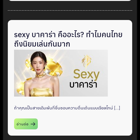
sexy บาคาร่า คืออะไร? ทำไมคนไทย
ถึงนิยมเล่นกันมาก
ถ้าคุณเป็นสายเดิมพันที่ชื่นชอบความตื่นเต้นแบบเรียลไทม์ […]
อ่านต่อ