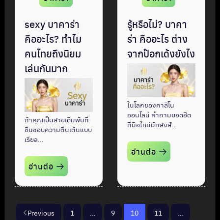
sexy บาคาร่า
รู้หรือไม่? บาคา
คืออะไร? ทำไม
ร่า คืออะไร ต่าง
คนไทยถึงนิยม
จากป๊อกเด้งยังไง
เล่นกันมาก
ในโลกของคาสิโน
ออนไลน์ คำถามยอดฮิต
ถ้าคุณเป็นสายเดิมพันที่
ที่มือใหม่มักสงสั…
ชื่นชอบความตื่นเต้นแบบ
เรียล…
อ่านต่อ
อ่านต่อ
Previous
1
…
9
10
11
…