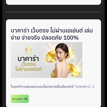
บาคาร่า เว็บตรง ไม่ผ่านเอเย่นต์ เล่น
ง่าย จ่ายจริง ปลอดภัย 100%
ในยุคที่การเล่นพนันออนไลน์กลายเป็นเรื่องปกติ “บาคาร่า เ […]
อ่านต่อ