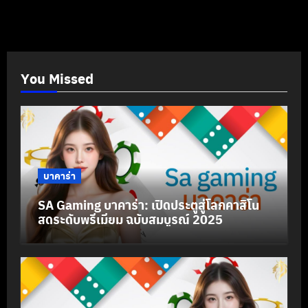
You Missed
บาคาร่า
SA Gaming บาคาร่า: เปิดประตูสู่โลกคาสิโน
สดระดับพรีเมียม ฉบับสมบูรณ์ 2025