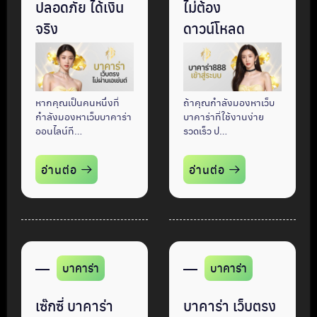
ปลอดภัย ได้เงิน
ไม่ต้อง
จริง
ดาวน์โหลด
หากคุณเป็นคนหนึ่งที่
ถ้าคุณกำลังมองหาเว็บ
กำลังมองหาเว็บบาคาร่า
บาคาร่าที่ใช้งานง่าย
ออนไลน์ที…
รวดเร็ว ป…
อ่านต่อ
อ่านต่อ
บาคาร่า
บาคาร่า
เซ๊กซี่ บาคาร่า
บาคาร่า เว็บตรง