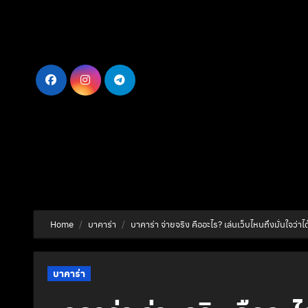
Skip
to
content
Home
บาคาร่า
บาคาร่า จ่ายจริง คืออะไร? เล่นเว็บไหนถึงมั่นใจว่าไ
บาคาร่า