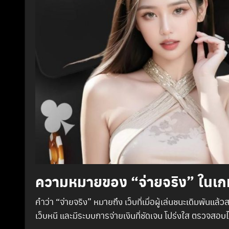
ความหมายของ “จ่ายจริง” ในเก
คำว่า “จ่ายจริง” หมายถึง เว็บที่เมื่อผู้เล่นชนะเดิมพันแล
เว็บหนี และมีระบบการจ่ายเงินที่ชัดเจน โปร่งใส ตรวจสอบไ