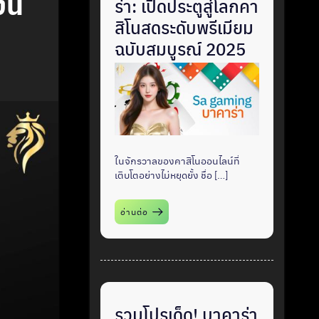
งิน
ร่า: เปิดประตูสู่โลกคา
สิโนสดระดับพรีเมียม
ฉบับสมบูรณ์ 2025
ในจักรวาลของคาสิโนออนไลน์ที่
เติบโตอย่างไม่หยุดยั้ง ชื่อ […]
อ่านต่อ
รวมโปรเด็ด! บาคาร่า