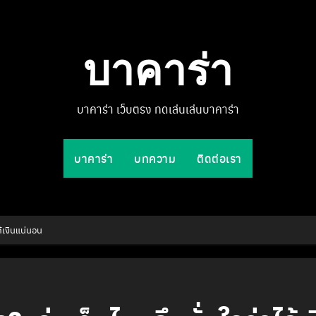
บาคาร่า
บาคาร่า เว็บตรง ทดเล่นเล่นบาคาร่า
บาคาร่า
บทความ
ติดต่อเรา
ด้เงินแน่นอน