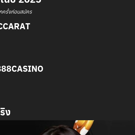
กครั้งก่อนสมัคร
ACCARAT
 888CASINO
จริง