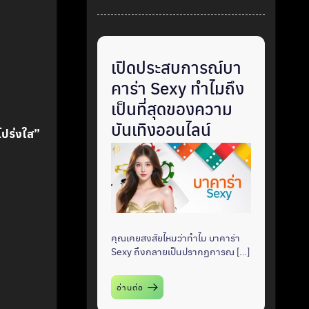
เปิดประสบการณ์บา
คาร่า Sexy ทำไมถึง
เป็นที่สุดของความ
บันเทิงออนไลน์
โปร่งใส”
คุณเคยสงสัยไหมว่าทำไม บาคาร่า
Sexy ถึงกลายเป็นปรากฏการณ […]
อ่านต่อ