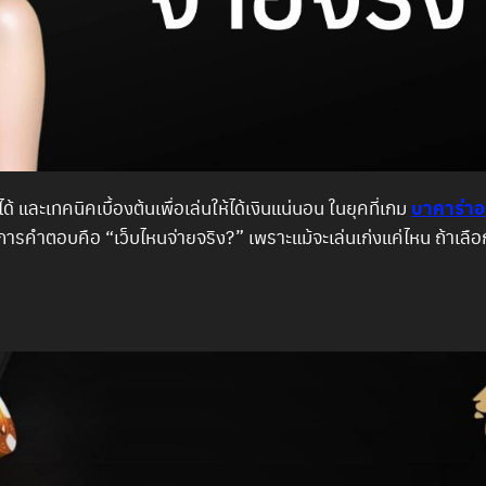
บาคาร่าอ
ได้ และเทคนิคเบื้องต้นเพื่อเล่นให้ได้เงินแน่นอน ในยุคที่เกม
ารคำตอบคือ “เว็บไหนจ่ายจริง?” เพราะแม้จะเล่นเก่งแค่ไหน ถ้าเลือก