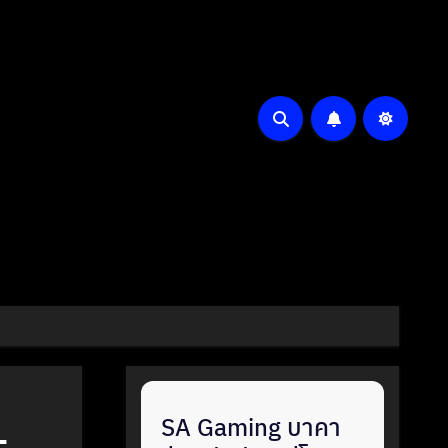
SA Gaming บาคา